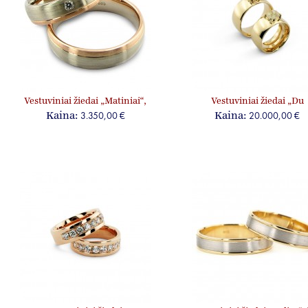
Vestuviniai žiedai „Matiniai“,
Vestuviniai žiedai „Du
jam ir jai, su briliantu
deimantai“
3.350,00 €
20.000,00 €
Kaina:
Kaina: