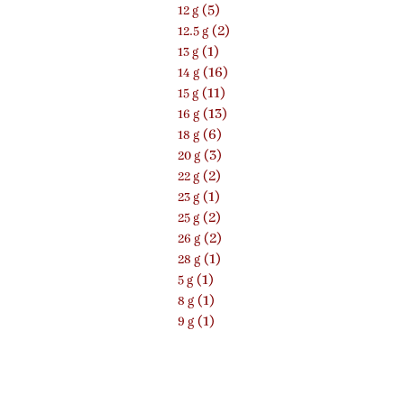
(5)
12 g
(2)
12.5 g
(1)
13 g
(16)
14 g
(11)
15 g
(13)
16 g
(6)
18 g
(3)
20 g
(2)
22 g
(1)
23 g
(2)
25 g
(2)
26 g
(1)
28 g
(1)
5 g
(1)
8 g
(1)
9 g