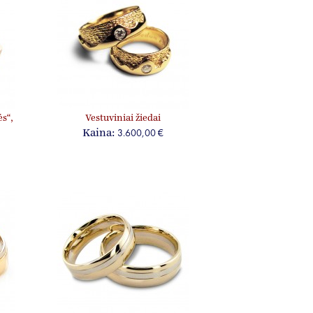
ės“,
Vestuviniai žiedai
„Liepsnojimas 2“, jam ir jai, su
3.600,00 €
Kaina:
briliantais