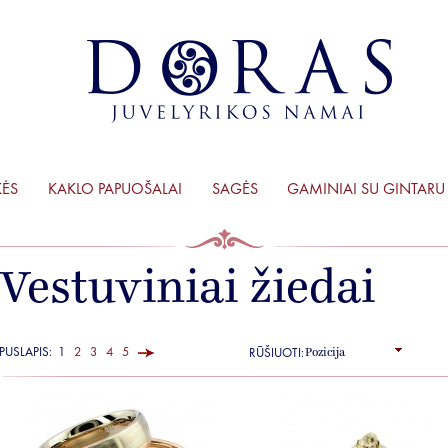
KĖS
KAKLO PAPUOŠALAI
SAGĖS
GAMINIAI SU GINTARU
Vestuviniai žiedai
PUSLAPIS:
1
2
3
4
5
RŪŠIUOTI: