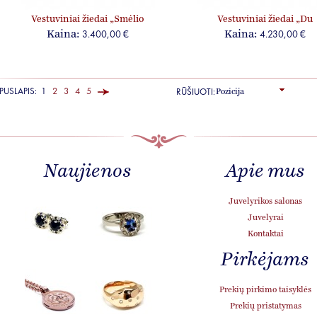
Vestuviniai žiedai „Smėlio
Vestuviniai žiedai „Du
juosta“, jam ir jai, su briliantu
viename“, jam ir jai, su
3.400,00 €
4.230,00 €
Kaina:
Kaina:
briliantais
PUSLAPIS:
1
2
3
4
5
RŪŠIUOTI:
Naujienos
Apie mus
KRISTINA
Juvelyrikos salonas
STONČIENĖ
Juvelyrai
Kontaktai
Esu Kristina,
gimiau vieną
Pirkėjams
saulėtą vasaros
dieną
Prekių pirkimo taisyklės
Klaipėdoje ir iki
šiol gyvenu čia.
Prekių pristatymas