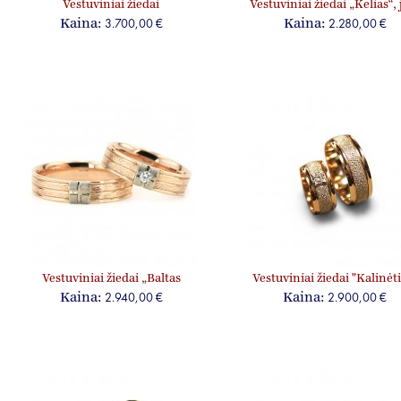
Vestuviniai žiedai
Vestuviniai žiedai „Kelias“,
„Inkrustuoti“
ir jai
3.700,00 €
2.280,00 €
Kaina:
Kaina:
Vestuviniai žiedai „Baltas
Vestuviniai žiedai "Kalinėti
kvadratas“, jam ir jai, su
jam ir jai, su briliantu
2.940,00 €
2.900,00 €
Kaina:
Kaina:
briliantu