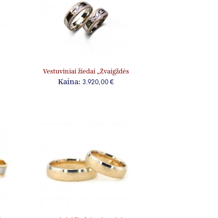
Vestuviniai žiedai „Žvaigždės
3“, jam ir jai, su briliantais
3.920,00 €
Kaina: