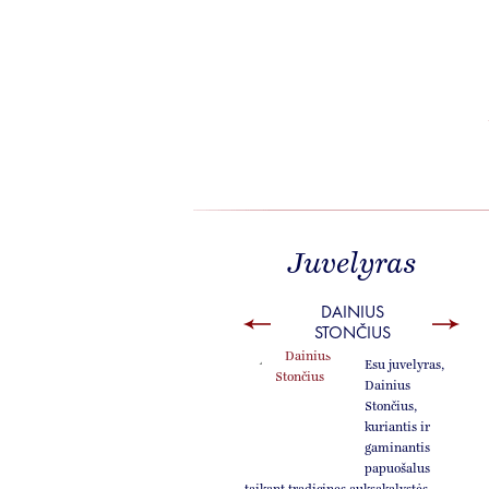
Juvelyras
DAINIUS
STONČIUS
Esu juvelyras,
Dainius
Stončius,
kuriantis ir
gaminantis
papuošalus