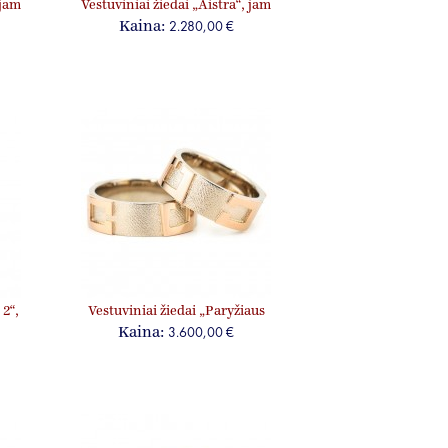
 jam
Vestuviniai žiedai „Aistra“, jam
ir jai
2.280,00 €
Kaina:
 2“,
Vestuviniai žiedai „Paryžiaus
paslaptys“, jam ir jai
3.600,00 €
Kaina: