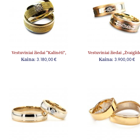
Vestuviniai žiedai "Kalinėti“,
Vestuviniai žiedai „Žvaigžd
jam ir jai, su briliantu
jam ir jai, su briliantais
3.180,00 €
3.900,00 €
Kaina:
Kaina: