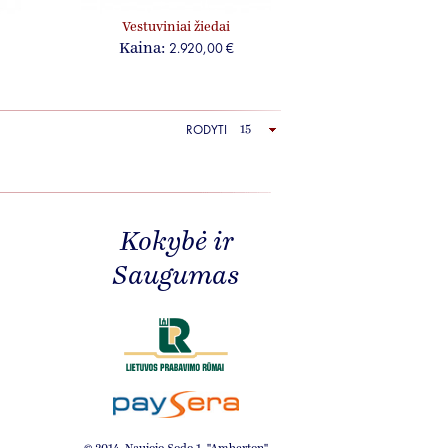
Vestuviniai žiedai
„Susitarimas“, jam ir jai
2.920,00 €
Kaina:
RODYTI
Kokybė ir
Saugumas