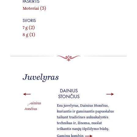
PASKIRTIS
(3)
Moteriai
SVORIS
(2)
7 g
(1)
8 g
Juvelyras
DAINIUS
STONČIUS
Esu juvelyras, Dainius Stončius,
kuriantis ir gaminantis papuošalus
taikant tradicines auksakalystės
technikas ir, žinoma, nuolat
ieškantis naujų išpildymo būdų.
Gaminu kombin