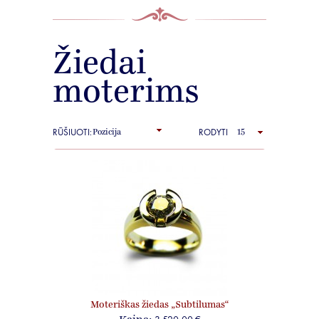
Žiedai
moterims
RŪŠIUOTI:
RODYTI
Moteriškas žiedas „Subtilumas“