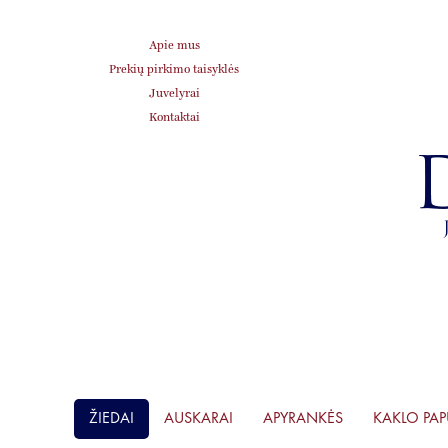
Apie mus
Prekių pirkimo taisyklės
Juvelyrai
Kontaktai
ŽIEDAI
AUSKARAI
APYRANKĖS
KAKLO PA