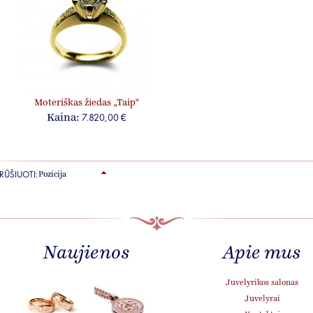
Moteriškas žiedas „Taip“
7.820,00 €
Kaina:
RŪŠIUOTI:
Naujienos
Apie mus
KRISTINA
Juvelyrikos salonas
STONČIENĖ
Juvelyrai