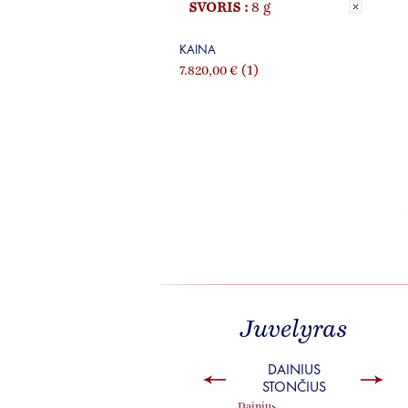
SVORIS :
8 g
KAINA
(1)
7.820,00 €
Juvelyras
DAINIUS
STONČIUS