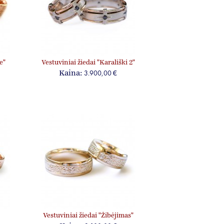
e"
Vestuviniai žiedai "Karališki 2"
3.900,00 €
Kaina:
Vestuviniai žiedai "Žibėjimas"