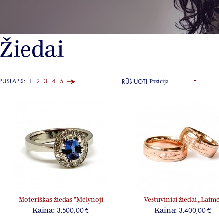
Žiedai
PUSLAPIS:
1
2
3
4
5
RŪŠIUOTI:
Moteriškas žiedas "Mėlynoji
Vestuviniai žiedai „Laimė
gėlė"
3.500,00 €
3.400,00 €
Kaina:
Kaina: