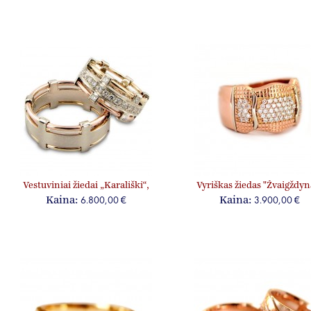
Vestuviniai žiedai „Karališki“,
Vyriškas žiedas "Žvaigždyn
jam ir jai, su briliantais
6.800,00 €
3.900,00 €
Kaina:
Kaina: