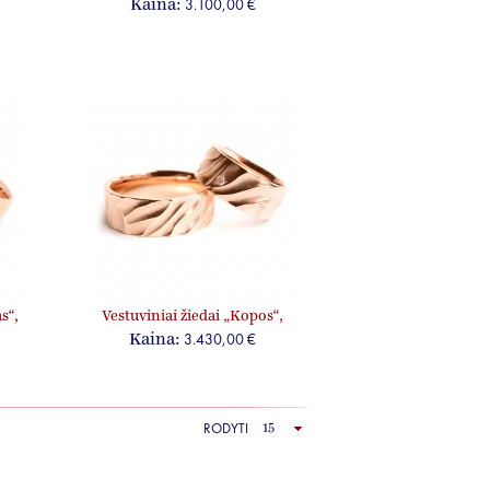
3.100,00 €
Kaina:
s“,
Vestuviniai žiedai „Kopos“,
jam ir jai
3.430,00 €
Kaina:
RODYTI