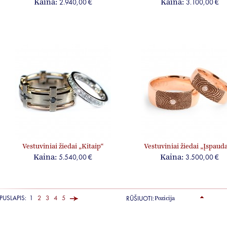
2.940,00 €
3.100,00 €
Kaina:
Kaina:
Vestuviniai žiedai „Kitaip“
Vestuviniai žiedai „Įspauda
jam ir jai
5.540,00 €
3.500,00 €
Kaina:
Kaina:
PUSLAPIS:
1
2
3
4
5
RŪŠIUOTI: