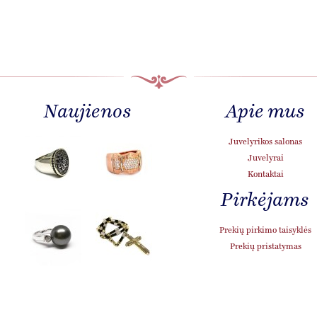
Naujienos
Apie mus
KRISTINA
Juvelyrikos salonas
STONČIENĖ
Juvelyrai
Kontaktai
Esu Kristina,
gimiau vieną
Pirkėjams
saulėtą vasaros
dieną
Prekių pirkimo taisyklės
Klaipėdoje ir iki
šiol gyvenu čia.
Prekių pristatymas
gu