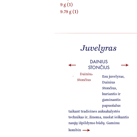
(1)
9 g
(1)
9.79 g
Juvelyras
DAINIUS
STONČIUS
Esu juvelyras,
Dainius
Stončius,
kuriantis ir
gaminantis
papuošalus
taikant tradicines auksakalystės
Bai
technikas ir, žinoma, nuolat ieškantis
naujų išpildymo būdų. Gaminu
kombin