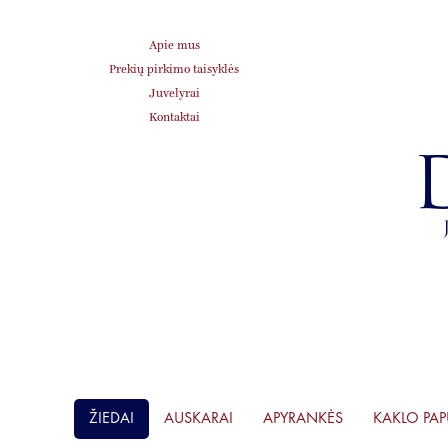
Apie mus
Prekių pirkimo taisyklės
Juvelyrai
Kontaktai
ŽIEDAI
AUSKARAI
APYRANKĖS
KAKLO PA