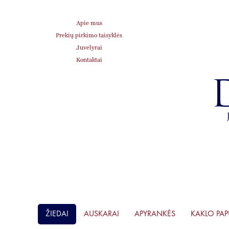
Apie mus
Prekių pirkimo taisyklės
Juvelyrai
Kontaktai
ŽIEDAI
AUSKARAI
APYRANKĖS
KAKLO PA