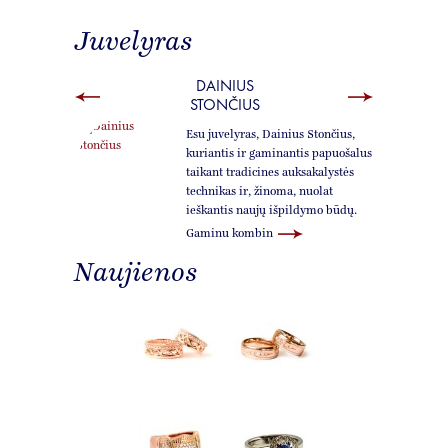
Juvelyras
DAINIUS
STONČIUS
Esu juvelyras, Dainius Stončius,
kuriantis ir gaminantis papuošalus
taikant tradicines auksakalystės
technikas ir, žinoma, nuolat
ieškantis naujų išpildymo būdų.
Gaminu kombin
Naujienos