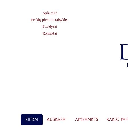
Apie mus
Prekių pirkimo taisyklės
Juvelyrai
Kontaktai
ŽIEDAI
AUSKARAI
APYRANKĖS
KAKLO PA