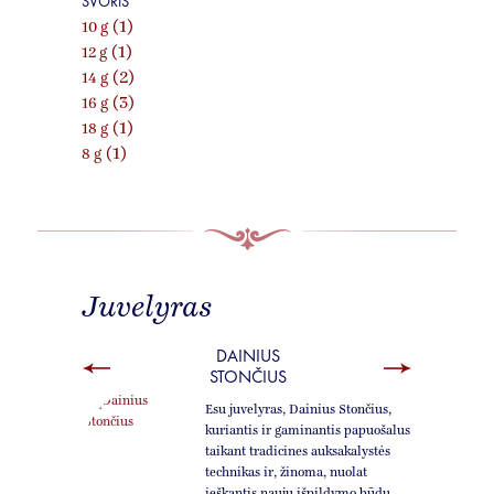
SVORIS
(1)
10 g
(1)
12 g
(2)
14 g
(3)
16 g
(1)
18 g
(1)
8 g
Juvelyras
DAINIUS
STONČIUS
Esu juvelyras, Dainius Stončius,
kuriantis ir gaminantis papuošalus
taikant tradicines auksakalystės
technikas ir, žinoma, nuolat